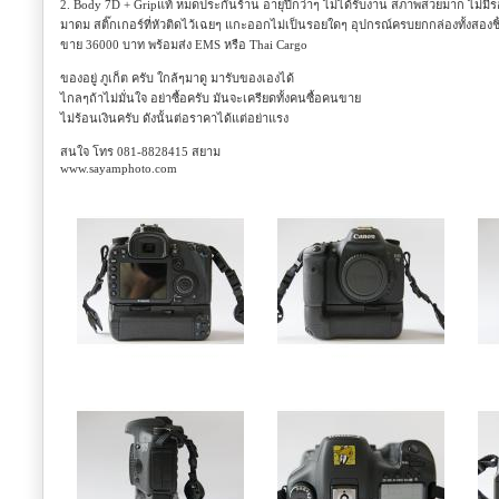
2. Body 7D + Gripแท้ หมดประกันร้าน อายุปีกว่าๆ ไม่ได้รับงาน สภาพสวยมาก ไม่มี
มาดม สติ๊กเกอร์ที่หัวติดไว้เฉยๆ แกะออกไม่เป็นรอยใดๆ อุปกรณ์ครบยกกล่องทั้งสอง
ขาย 36000 บาท พร้อมส่ง EMS หรือ Thai Cargo
ของอยู่ ภูเก็ต ครับ ใกล้ๆมาดู มารับของเองได้
ไกลๆถ้าไม่มั่นใจ อย่าซื้อครับ มันจะเครียดทั้งคนซื้อคนขาย
ไม่ร้อนเงินครับ ดังนั้นต่อราคาได้แต่อย่าแรง
สนใจ โทร 081-8828415 สยาม
www.sayamphoto.com