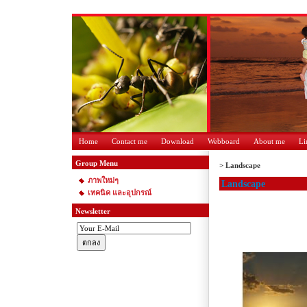
Home
Contact me
Download
Webboard
About me
Li
Group Menu
>
Landscape
ภาพใหม่ๆ
Landscape
เทคนิค และอุปกรณ์
Newsletter